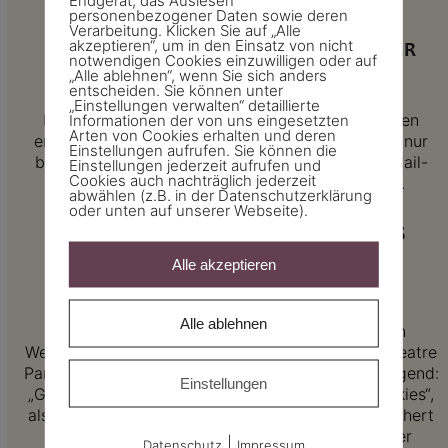
Endgerät, das Auslesen
personenbezogener Daten sowie deren
Verarbeitung. Klicken Sie auf „Alle
akzeptieren“, um in den Einsatz von nicht
BEREITSTELLUNG VORGESCHRIEBEN ODER
notwendigen Cookies einzuwilligen oder auf
„Alle ablehnen“, wenn Sie sich anders
ERFORDERLICH:
entscheiden. Sie können unter
„Einstellungen verwalten“ detaillierte
Die Bereitstellung Ihrer personenbezogenen Daten
Informationen der von uns eingesetzten
Arten von Cookies erhalten und deren
erfolgt freiwillig. Wir können Ihre Anfrage jedoch nur
Einstellungen aufrufen. Sie können die
bearbeiten, sofern Sie uns Ihren Namen, Ihre E-Mail-
Einstellungen jederzeit aufrufen und
Cookies auch nachträglich jederzeit
Adresse und den Grund der Anfrage mitteilen.
abwählen (z.B. in der Datenschutzerklärung
oder unten auf unserer Webseite).
VERWENDUNG VON GOOGLE ANALYTICS
Alle akzeptieren
ART UND ZWECK DER VERARBEITUNG:
Alle ablehnen
Diese Website benutzt Google Analytics, einen
Webanalysedienst der Google LLC, 1600 Amphitheatre
Parkway, Mountain View, CA 94043 USA (nachfolgend:
Einstellungen
„Google“). Google Analytics verwendet sog. „Cookies“,
also Textdateien, die auf Ihrem Computer gespeichert
werden und die eine Analyse der Benutzung der
|
Datenschutz
Impressum