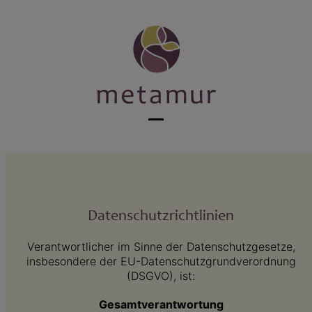
Skip
to
content
Open
Close
mobile
mobile
menu
menu
Datenschutzrichtlinien
Verantwortlicher im Sinne der Datenschutzgesetze,
insbesondere der EU-Datenschutzgrundverordnung
(DSGVO), ist:
Gesamtverantwortung