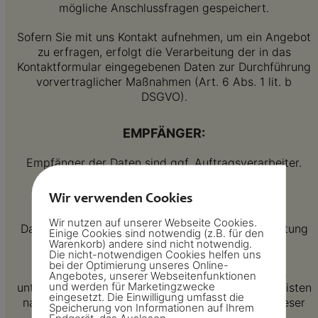
mögliche Anschlussfragen gespeichert.
Sofern Sie mit uns Kontakt aufnehmen, um ein Angebot
zu erfragen, erfolgt die Verarbeitung der in das
Kontaktformular eingegebenen Daten zur Durchführung
vorvertraglicher Maßnahmen (Art. 6 Abs. 1 lit. b
DSGVO).
EMPFÄNGER:
Empfänger der Daten sind ggf. Auftragsverarbeiter.
SPEICHERDAUER:
Wir verwenden Cookies
Wir nutzen auf unserer Webseite Cookies.
Daten werden spätestens 6 Monate nach Bearbeitung
Einige Cookies sind notwendig (z.B. für den
der Anfrage gelöscht.
Warenkorb) andere sind nicht notwendig.
Die nicht-notwendigen Cookies helfen uns
bei der Optimierung unseres Online-
Sofern es zu einem Vertragsverhältnis kommt,
Angebotes, unserer Webseitenfunktionen
und werden für Marketingzwecke
unterliegen wir den gesetzlichen Aufbewahrungsfristen
eingesetzt. Die Einwilligung umfasst die
nach HGB und löschen Ihre Daten nach Ablauf dieser
Speicherung von Informationen auf Ihrem
Fristen.