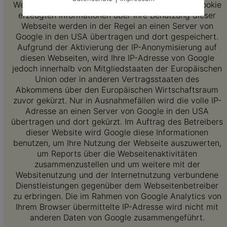
Webseite durch Sie ermöglichen. Die durch das Cookie
erzeugten Informationen über Ihre Benutzung dieser
Webseite werden in der Regel an einen Server von
Google in den USA übertragen und dort gespeichert.
Aufgrund der Aktivierung der IP-Anonymisierung auf
diesen Webseiten, wird Ihre IP-Adresse von Google
jedoch innerhalb von Mitgliedstaaten der Europäischen
Union oder in anderen Vertragsstaaten des
Abkommens über den Europäischen Wirtschaftsraum
zuvor gekürzt. Nur in Ausnahmefällen wird die volle IP-
Adresse an einen Server von Google in den USA
übertragen und dort gekürzt. Im Auftrag des Betreibers
dieser Website wird Google diese Informationen
benutzen, um Ihre Nutzung der Webseite auszuwerten,
um Reports über die Webseitenaktivitäten
zusammenzustellen und um weitere mit der
Websitenutzung und der Internetnutzung verbundene
Dienstleistungen gegenüber dem Webseitenbetreiber
zu erbringen. Die im Rahmen von Google Analytics von
Ihrem Browser übermittelte IP-Adresse wird nicht mit
anderen Daten von Google zusammengeführt.