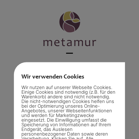
Skip
to
content
Open
Close
mobile
mobile
Wir verwenden Cookies
«Hoi liebe Carmen Die Zeit vergeht wie im
menu
menu
Fluge. Wir sind von unserer wundervollen
Wir nutzen auf unserer Webseite Cookies.
Einige Cookies sind notwendig (z.B. für den
Reise zurück und denken oft an das Fest
Warenkorb) andere sind nicht notwendig.
und die Zeremonie. Es war für uns
Die nicht-notwendigen Cookies helfen uns
bei der Optimierung unseres Online-
unglaublich schön. Von Herzen DANKE.»
Angebotes, unserer Webseitenfunktionen
und werden für Marketingzwecke
eingesetzt. Die Einwilligung umfasst die
Speicherung von Informationen auf Ihrem
Endgerät, das Auslesen
personenbezogener Daten sowie deren
Verarbeitung. Klicken Sie auf „Alle