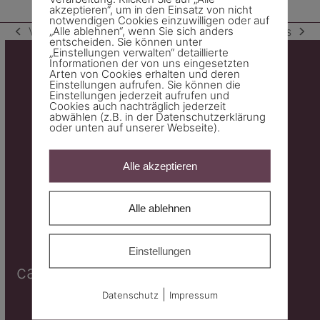
akzeptieren“, um in den Einsatz von nicht
notwendigen Cookies einzuwilligen oder auf
„Alle ablehnen“, wenn Sie sich anders
Vorheriger
Vorwärts
vorheriger
Nächster
entscheiden. Sie können unter
„Einstellungen verwalten“ detaillierte
Beitrag:
Beitrag:
Informationen der von uns eingesetzten
Arten von Cookies erhalten und deren
Einstellungen aufrufen. Sie können die
Einstellungen jederzeit aufrufen und
Cookies auch nachträglich jederzeit
abwählen (z.B. in der Datenschutzerklärung
oder unten auf unserer Webseite).
Alle akzeptieren
Werkstrasse 2
Alle ablehnen
7000 Chur
Einstellungen
carmen.peter@metamur.ch
+41 79 661 17 70
|
Datenschutz
Impressum