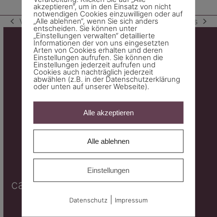
akzeptieren“, um in den Einsatz von nicht
notwendigen Cookies einzuwilligen oder auf
„Alle ablehnen“, wenn Sie sich anders
Vorheriger
Vorwärts
vorheriger
Nächster
entscheiden. Sie können unter
„Einstellungen verwalten“ detaillierte
Beitrag:
Beitrag:
Informationen der von uns eingesetzten
Arten von Cookies erhalten und deren
Einstellungen aufrufen. Sie können die
Einstellungen jederzeit aufrufen und
Cookies auch nachträglich jederzeit
abwählen (z.B. in der Datenschutzerklärung
oder unten auf unserer Webseite).
Alle akzeptieren
Werkstrasse 2
Alle ablehnen
7000 Chur
Einstellungen
carmen.peter@metamur.ch
+41 79 661 17 70
|
Datenschutz
Impressum