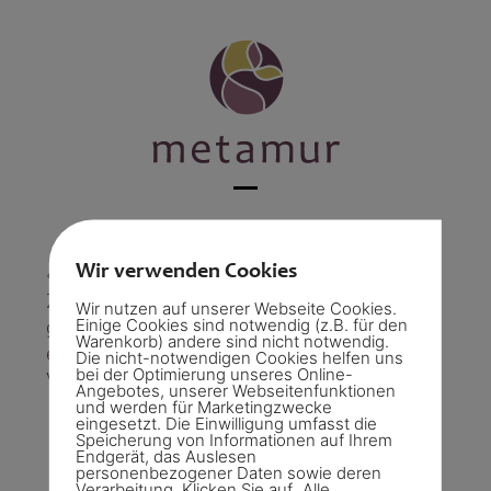
Skip
to
content
Open
Close
mobile
mobile
Wir verwenden Cookies
«Liebe Carmen Das neurographische
menu
menu
Zeichnen ist für mich tatsächlich ein sehr
Wir nutzen auf unserer Webseite Cookies.
Einige Cookies sind notwendig (z.B. für den
gutes Werkzeug. Gerade gestern gab es
Warenkorb) andere sind nicht notwendig.
eine Situation, die ich damit lösen konnte.
Die nicht-notwendigen Cookies helfen uns
bei der Optimierung unseres Online-
Vielen Dank fürs Zeigen und Weitergeben!»
Angebotes, unserer Webseitenfunktionen
und werden für Marketingzwecke
eingesetzt. Die Einwilligung umfasst die
Speicherung von Informationen auf Ihrem
Endgerät, das Auslesen
personenbezogener Daten sowie deren
Verarbeitung. Klicken Sie auf „Alle