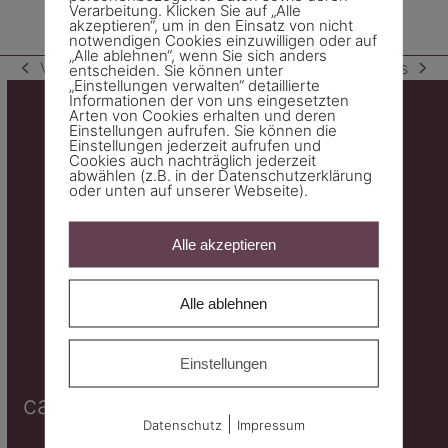
Verarbeitung. Klicken Sie auf „Alle
akzeptieren“, um in den Einsatz von nicht
notwendigen Cookies einzuwilligen oder auf
„Alle ablehnen“, wenn Sie sich anders
Vorheriger
Vorwärts
entscheiden. Sie können unter
vorheriger
Nächster
„Einstellungen verwalten“ detaillierte
Informationen der von uns eingesetzten
Beitrag:
Beitrag:
Arten von Cookies erhalten und deren
Einstellungen aufrufen. Sie können die
Einstellungen jederzeit aufrufen und
Cookies auch nachträglich jederzeit
abwählen (z.B. in der Datenschutzerklärung
oder unten auf unserer Webseite).
Alle akzeptieren
Alle ablehnen
Werkstrasse 2
7000 Chur
Einstellungen
carmen.peter@metamur.ch
|
Datenschutz
Impressum
+41 79 661 17 70