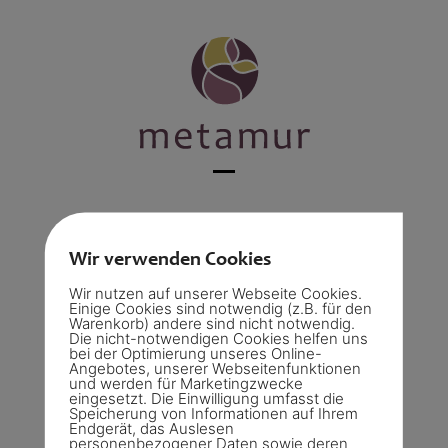
Skip
to
content
Open
Close
mobile
mobile
«Liebe Carmen Vielen Dank, dass Du uns
menu
menu
Wir verwenden Cookies
begleitet hast im ganzen Prozess bis zum
Wir nutzen auf unserer Webseite Cookies.
Hochzeitstag und für die wunderschöne
Einige Cookies sind notwendig (z.B. für den
Zeremonie, die uns für immer in Erinnerung
Warenkorb) andere sind nicht notwendig.
Die nicht-notwendigen Cookies helfen uns
bleiben wird. Es hätte nicht besser sein
bei der Optimierung unseres Online-
Angebotes, unserer Webseitenfunktionen
können…»
und werden für Marketingzwecke
eingesetzt. Die Einwilligung umfasst die
Speicherung von Informationen auf Ihrem
Endgerät, das Auslesen
personenbezogener Daten sowie deren