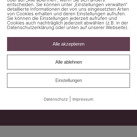
entscheiden. Sie können unter „Einstellungen verwalten“
detaillierte Informationen der von uns eingesetzten Arten
von Cookies erhalten und deren Einstellungen aufrufen.
Sie können die Einstellungen jederzeit aufrufen und
Cookies auch nachträglich jederzeit abwählen (z.B. in der
Datenschutzerklärung oder unten auf unserer Webseite).
Alle akzeptieren
Werkstrasse 2
Alle ablehnen
7000 Chur
Einstellungen
carmen.peter@metamur.ch
+41 79 661 17 70
|
Datenschutz
Impressum