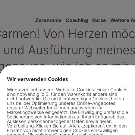
Zeremonie
Coaching
Kurse
Weitere A
armen! Von Herzen möcht
 und Ausführung meines
enauso, wie ich es mir 
berührend. Und es wirkt 
Wir verwenden Cookies
Wir nutzen auf unserer Webseite Cookies. Einige Cookies
Beteiligten. So wertvoll!
sind notwendig (z.B. für den Warenkorb) andere sind
nicht notwendig. Die nicht-notwendigen Cookies helfen
uns bei der Optimierung unseres Online-Angebotes,
unserer Webseitenfunktionen und werden für
Marketingzwecke eingesetzt. Die Einwilligung umfasst die
Speicherung von Informationen auf Ihrem Endgerät, das
Auslesen personenbezogener Daten sowie deren
Verarbeitung. Klicken Sie auf „Alle akzeptieren“, um in den
Einsatz von nicht notwendigen Cookies einzuwilligen
oder auf „Alle ablehnen“, wenn Sie sich anders